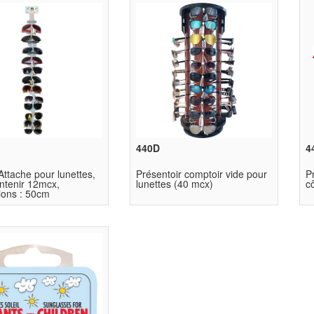
440D
4
ttache pour lunettes,
Présentoir comptoir vide pour
P
ntenir 12mcx,
lunettes (40 mcx)
cô
ions : 50cm