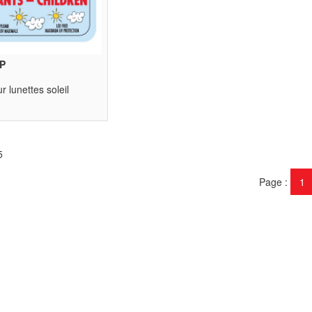
P
r lunettes soleil
5
Page
1