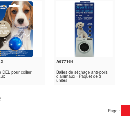
12
A677164
 DEL pour collier
Balles de séchage anti-poils
aux
d'animaux - Paquet de 3
unités
2
Page
1