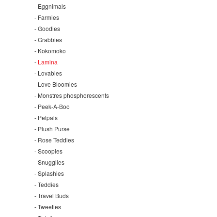
Eggnimals
Farmies
Goodies
Grabbies
Kokomoko
Lamina
Lovables
Love Bloomies
Monstres phosphorescents
Peek-A-Boo
Petpals
Plush Purse
Rose Teddies
Scoopies
Snugglies
Splashies
Teddies
Travel Buds
Tweeties