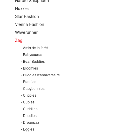
Naruto Shippuden
Noxxiez
Star Fashion
Vienna Fashion
Waverunner
Zag
Amis de la forêt
Babysaurus
Bear Buddies
Bloomies
Buddies d'anniversaire
Bunnies
Capybunnies
Clippies
Cubies
Cuddlies
Doodies
Dreamzzz
Eggies