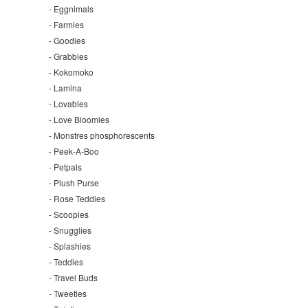
Eggnimals
Farmies
Goodies
Grabbies
Kokomoko
Lamina
Lovables
Love Bloomies
Monstres phosphorescents
Peek-A-Boo
Petpals
Plush Purse
Rose Teddies
Scoopies
Snugglies
Splashies
Teddies
Travel Buds
Tweeties