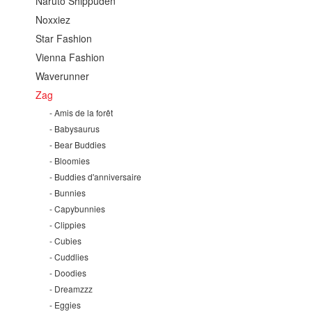
Naruto Shippuden
Noxxiez
Star Fashion
Vienna Fashion
Waverunner
Zag
Amis de la forêt
Babysaurus
Bear Buddies
Bloomies
Buddies d'anniversaire
Bunnies
Capybunnies
Clippies
Cubies
Cuddlies
Doodies
Dreamzzz
Eggies